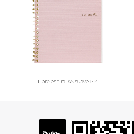
sensación del cuero de calidad, el peso del papel
y el acto de escribir con un bolígrafo contribuyen
a una sensación de conexión con la tarea en
cuestión.
Para muchos, el cuaderno de cuero se ha
convertido en una herramienta de expresión
creativa. Los escritores, artistas y pensadores los
utilizan para anotar ideas, bocetos y reflexiones. A
diferencia de la naturaleza fugaz de los
Libro espiral A5 suave PP
documentos digitales, las notas escritas a mano
en un cuaderno de cuero transmiten una
sensación de permanencia y valor personal. Esta
creciente apreciación por las herramientas
analógicas ha contribuido a la continua
popularidad de estos portátiles bellamente