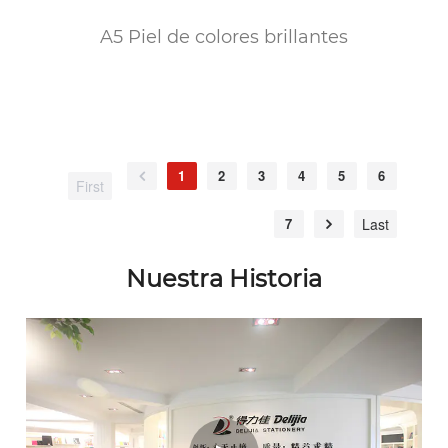
A5 Piel de colores brillantes
1
2
3
4
5
6
First
7
Last
Nuestra Historia