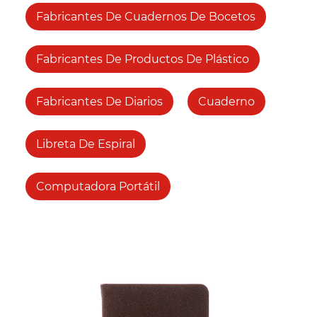
Fabricantes De Cuadernos De Bocetos
Fabricantes De Productos De Plástico
Fabricantes De Diarios
Cuaderno
Libreta De Espiral
Computadora Portátil