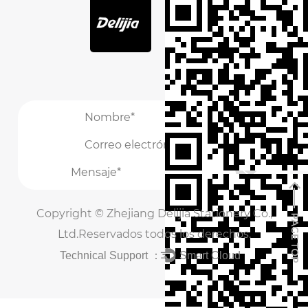
/
/
Copyright ©
Zhejiang Delijia Stationery Co.,
Ltd.
Reservados todos los derechos.
Technical Support ：
Smart Cloud