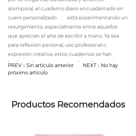
atemporal, el
cuaderno diario encuadernado en
cuero personalizado
está experimentando un
resurgimiento, especialmente entre aquellos
que aprecian el arte de escribir a mano. Ya sea
para reflexión personal, uso profesional o
expresión creativa, estos cuadernos se han
hecho un hueco en un mundo cada vez más
PREV：Sin artículo anterior
NEXT：No hay
digital.
próximo artículo
El atractivo perdurable de los cuadernos tipo
diario encuadernados en cuero personalizados
En los últimos años, ha habido un cambio
Productos Recomendados
notable hacia la comunicación física y escrita a
mano a medida que las personas buscan
conexiones más significativas en una era de