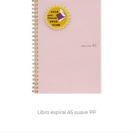
tiempo constante frente a la pantalla. El
cuaderno diario personalizado encuadernado en
cuero atrae a quienes desean reducir el ritmo y
expresarse de una manera más intencional y
consciente. La belleza de estos diarios radica en
su artesanía: cada cuaderno no solo es funcional
sino también una obra de arte, hecho de cuero
de alta calidad y relleno de papel de primera
calidad.
Lo que distingue al cuaderno diario
encuadernado en cuero personalizado es la
posibilidad de personalizarlo. Ya sea un nombre,
iniciales o una cita significativa, personalizar el
Libro espiral A5 suave PP
diario añade un toque único que lo convierte en
mucho más que un simple cuaderno. Se