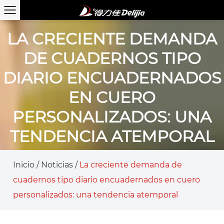
LA CRECIENTE DEMANDA
DE CUADERNOS TIPO
DIARIO ENCUADERNADOS
EN CUERO
PERSONALIZADOS: UNA
TENDENCIA ATEMPORAL
Inicio
/
Noticias
/
La creciente demanda de
cuadernos tipo diario encuadernados en cuero
personalizados: una tendencia atemporal