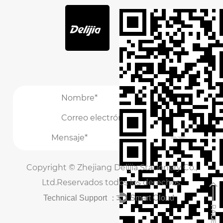
/
/
Copyright ©
Zhejiang Delijia Stationery Co.,
Ltd.
Reservados todos los derechos.
Technical Support ：
Smart Cloud