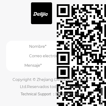
/
/
Copyright ©
Zhejiang Delijia Stationery Co.,
Ltd.
Reservados todos los derechos.
Technical Support ：
Smart Cloud