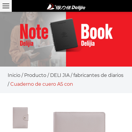
Inicio
/
Producto
/
DELI JIA
/
fabricantes de diarios
/
Cuaderno de cuero A5 con