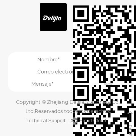
/
/
Copyright ©
Zhejiang Delijia Stationery Co.,
Ltd.
Reservados todos los derechos.
Technical Support ：
Smart Cloud