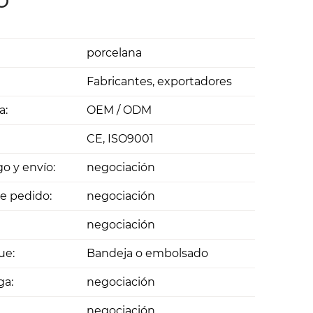
porcelana
Fabricantes, exportadores
a:
OEM / ODM
CE, ISO9001
o y envío:
negociación
e pedido:
negociación
negociación
ue:
Bandeja o embolsado
ga:
negociación
negociación