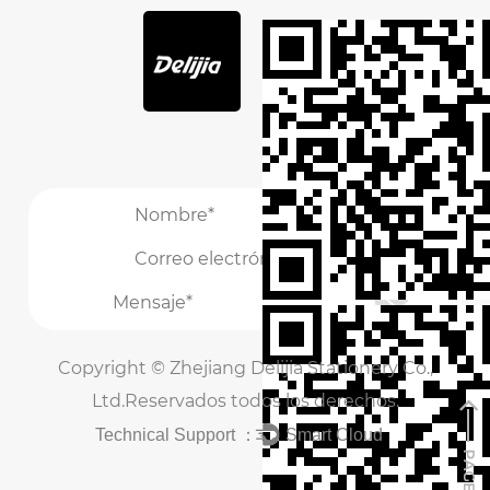
/
/
Copyright ©
Zhejiang Delijia Stationery Co.,
Ltd.
Reservados todos los derechos.
Technical Support ：
Smart Cloud