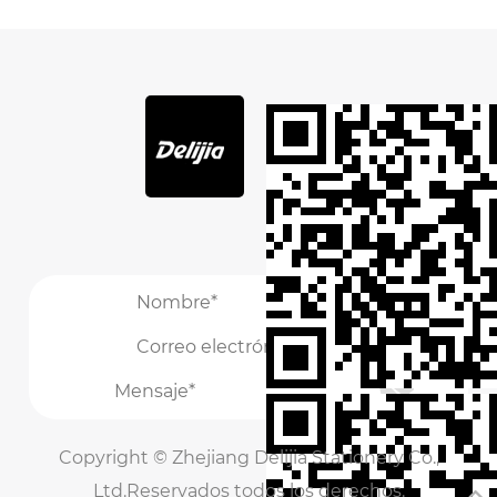
/
/
Copyright ©
Zhejiang Delijia Stationery Co.,
Ltd.
Reservados todos los derechos.