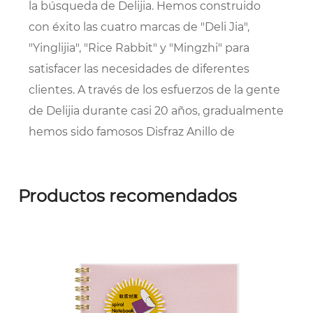
la búsqueda de Delijia. Hemos construido
con éxito las cuatro marcas de "Deli Jia",
"Yinglijia", "Rice Rabbit" y "Mingzhi" para
satisfacer las necesidades de diferentes
clientes. A través de los esfuerzos de la gente
de Delijia durante casi 20 años, gradualmente
hemos sido famosos
Disfraz Anillo de
compresión de orejas Proveedores
y
OEM/ODM Anillo de compresión de orejas
Productos recomendados
empresa
, y ha sido reconocido por la
sociedad y los socios. En 2002, pasó la
certificación del sistema de gestión de
calidad ISO9001; en 2004, la marca comercial
"Delijia" fue reconocida como una marca
comercial famosa en Taizhou y participó en la