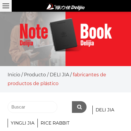
Inicio
/
Producto
/
DELI JIA
/
fabricantes de
productos de plástico
DELI JIA
YINGLI JIA
RICE RABBIT