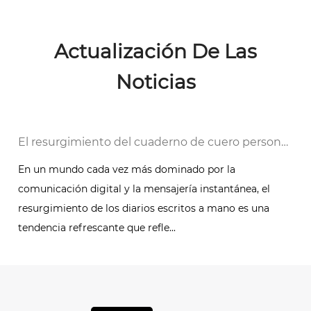
Actualización De Las
Noticias
 una tendencia atemporal
El resurgimiento del cuaderno de cuero personalizado: una tendencia hacia la expresión manuscrita
En un mundo cada vez más dominado por la
comunicación digital y la mensajería instantánea, el
resurgimiento de los diarios escritos a mano es una
tendencia refrescante que refle...