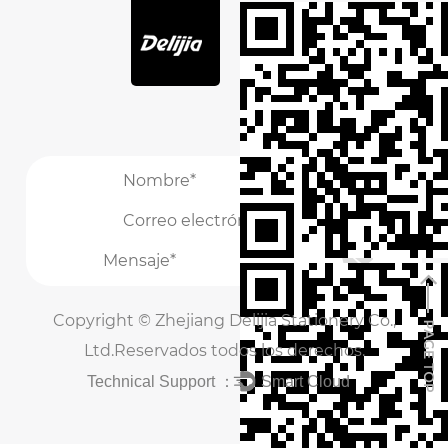
/
/
Copyright ©
Zhejiang Delijia Stationery Co.,
Ltd.
Reservados todos los derechos.
Technical Support ：
Smart Cloud