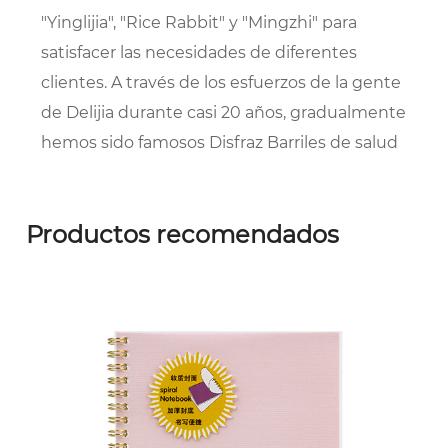
"Yinglijia", "Rice Rabbit" y "Mingzhi" para
satisfacer las necesidades de diferentes
clientes. A través de los esfuerzos de la gente
de Delijia durante casi 20 años, gradualmente
hemos sido famosos
Disfraz Barriles de salud
colgantes Proveedores
y
OEM/ODM Barriles
de salud colgantes empresa
, y ha sido
Productos recomendados
reconocido por la sociedad y los socios. En
2002, pasó la certificación del sistema de
gestión de calidad ISO9001; en 2004, la marca
comercial "Delijia" fue reconocida como una
marca comercial famosa en Taizhou y
participó en la redacción del "estándar de la
industria del libro" nacional; en 2005, fue
galardonado con la "Empresa de