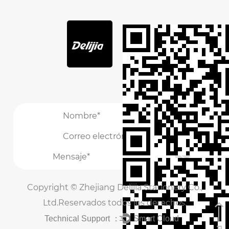
/
/
Copyright ©
Zhejiang Delijia Stationery Co.,
Ltd.
Reservados todos los derechos.
Technical Support ：
Smart Cloud