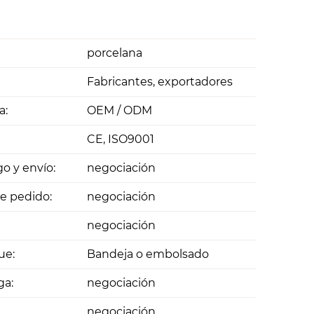
porcelana
Fabricantes, exportadores
a:
OEM / ODM
CE, ISO9001
o y envío:
negociación
e pedido:
negociación
negociación
ue:
Bandeja o embolsado
ga:
negociación
negociación