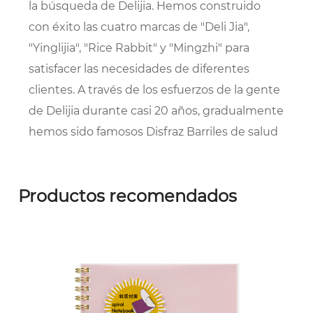
la búsqueda de Delijia. Hemos construido
con éxito las cuatro marcas de "Deli Jia",
"Yinglijia", "Rice Rabbit" y "Mingzhi" para
satisfacer las necesidades de diferentes
clientes. A través de los esfuerzos de la gente
de Delijia durante casi 20 años, gradualmente
hemos sido famosos
Disfraz Barriles de salud
de bolsa cuadrada Proveedores
y
OEM/ODM
Barriles de salud de bolsa cuadrada empresa
,
Productos recomendados
y ha sido reconocido por la sociedad y los
socios. En 2002, pasó la certificación del
sistema de gestión de calidad ISO9001; en
2004, la marca comercial "Delijia" fue
reconocida como una marca comercial
famosa en Taizhou y participó en la redacción