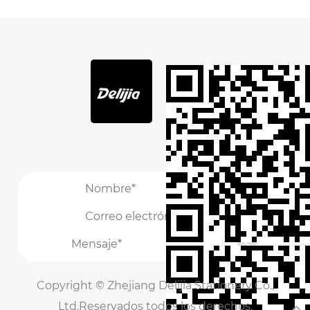
/
/
Copyright ©
Zhejiang Delijia Stationery Co.,
Ltd.
Reservados todos los derechos.